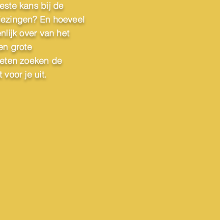
este kans bij de
iezingen? En hoeveel
nlijk over van het
en grote
Weten zoeken de
voor je uit.