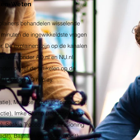
jken=Weten
plainers behandelen wisselende
r minuten de ingewikkeldste vragen
r. De explainers zijn op de kanalen
n, waaronder AD.nl en NU.nl.
vinden onder de artikelen op de
ar ook op AD.nl/play.
tie), Marieke Brouwer (productie),
tie), Imke Slump (redactie), Liza
), Saskia Troccoli (commissioning
edit), Bastiaan van Oorde (edit),