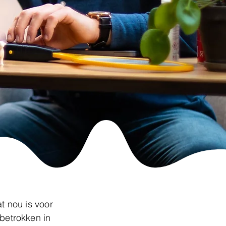
t nou is voor
betrokken in