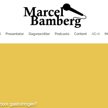
l
Presentator
Dagvoorzitter
Podcasts
Content
AD.nl
Ma
door gasboringen?