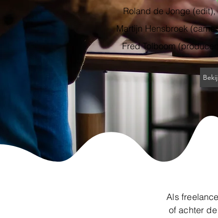
Roland de Jonge (edit), 
Martijn Hensbroek (camera
Fred Tolboom (producent
Beki
Als freelanc
of achter d