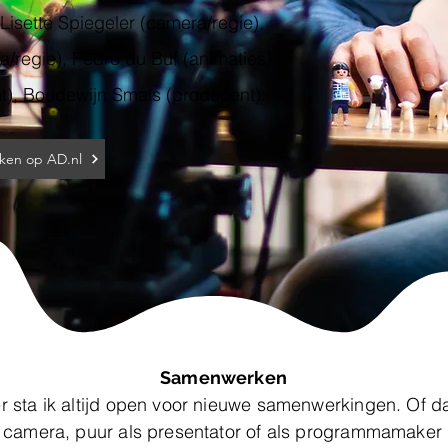
Lisette Spiegeler (camera/regie),
/regie), Pedro du Buf (animaties),
), Boudewijn Smals (producent).
jken op AD.nl
Samenwerken
er sta ik altijd open voor nieuwe samenwerkingen. Of da
e camera, puur als presentator of als programmamaker 