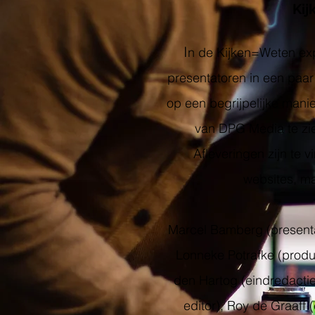
Ki
I
n de Kijken=Weten ex
presentatoren in een paa
op een begrijpelijke manie
van DPG Media te zie
Afleveringen zijn te 
websites, ma
Marcel Bamberg (presenta
Lonneke Potrafke (produc
den Hartog (eindredactie
editor), Roy de Graaff (