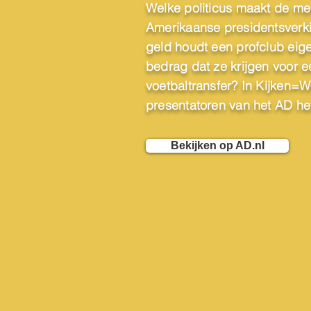
Welke politicus maakt de me
Amerikaanse presidentsverk
geld houdt een profclub eige
bedrag dat ze krijgen voor e
voetbaltransfer? In Kijken=
presentatoren van het AD het 
Bekijken op AD.nl