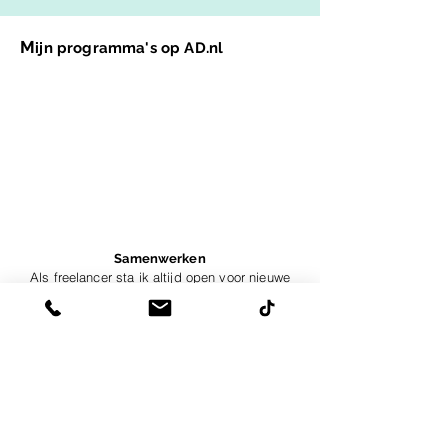
M
ijn programma's op AD.nl
Samenwerken
Als freelancer sta ik altijd open voor nieuwe
samenwerkingen. Of dat nou is voor of achter
de camera, puur als presentator of als
programmamaker betrokken in de aanloop
naar het programma. Keer kennismaken?
Contact
Snel naar