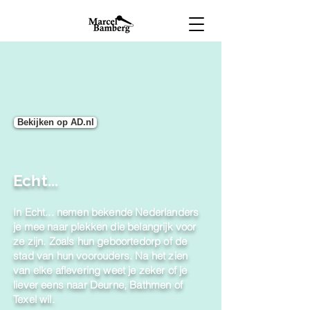
Bekijken op AD.nl
Echt...
In Echt... nemen bekende Nederlanders
je mee naar plekken die belangrijk voor
ze zijn. Zoals hun geboortedorp of de
stad van hun voorouders. Na het zien
van elke aflevering weet je zeker of je
liever eens naar Deurne, Bathmen of
Texel wil.